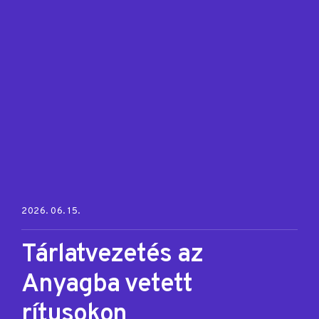
Posted on:
2026. 06. 15.
Tárlatvezetés az
Anyagba vetett
rítusokon