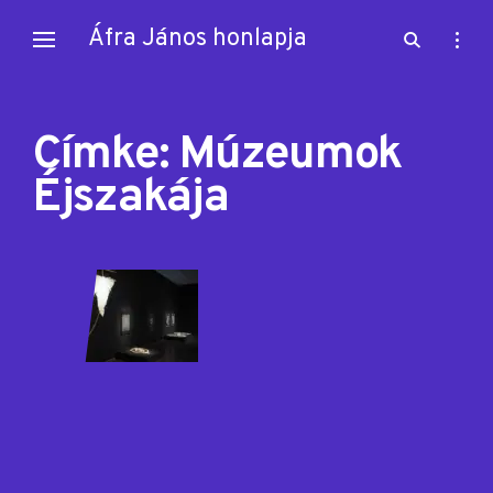
Skip
Áfra János honlapja
open
open
to
search
sideb
content
form
Címke:
Múzeumok
Éjszakája