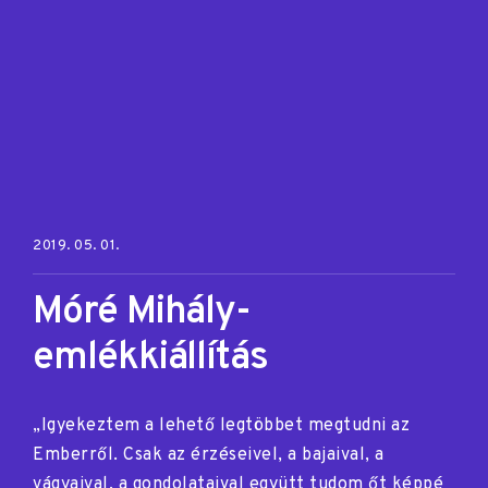
Posted on:
2019. 05. 01.
Móré Mihály-
emlékkiállítás
„Igyekeztem a lehető legtöbbet megtudni az
Emberről. Csak az érzéseivel, a bajaival, a
vágyaival, a gondolataival együtt tudom őt képpé