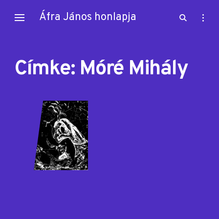
Skip
Áfra János honlapja
open
open
to
search
sideb
content
form
Címke:
Móré Mihály