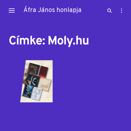
Skip
Áfra János honlapja
open
open
to
search
sideb
content
form
Címke:
Moly.hu