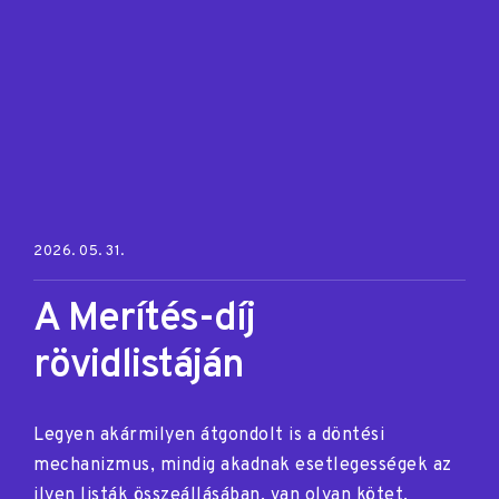
Posted on:
2026. 05. 31.
A Merítés-díj
rövidlistáján
Legyen akármilyen átgondolt is a döntési
mechanizmus, mindig akadnak esetlegességek az
ilyen listák összeállásában, van olyan kötet,