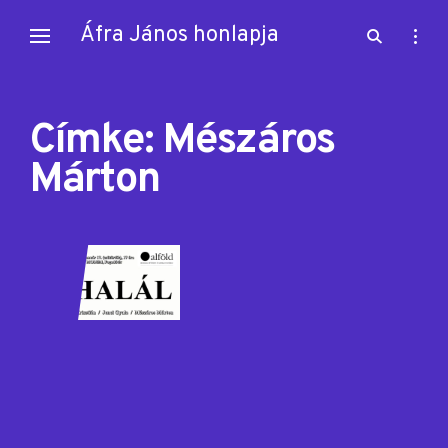
Skip
Áfra János honlapja
open
open
to
search
sideb
content
form
Címke:
Mészáros
Márton