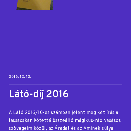
Posted on:
2016. 12. 12.
Látó-díj 2016
A Látó 2016/10-es számban jelent meg két írás a
lassacskán kötetté összeálló mágikus-ráolvasásos
szövegeim közül, az Áradat és az Aminek súlya