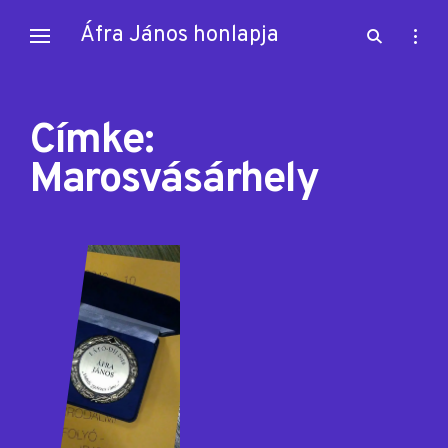
Skip
Áfra János honlapja
open
open
to
search
sideb
content
form
Címke:
Marosvásárhely