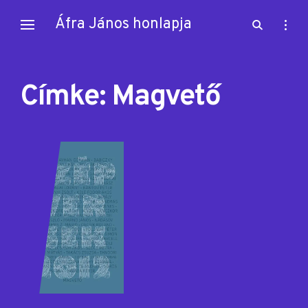
Skip
Áfra János honlapja
open
open
to
search
sideb
content
form
Címke:
Magvető