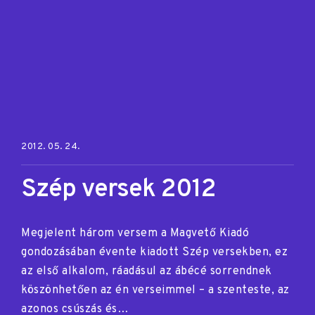
Posted on:
2012. 05. 24.
Szép versek 2012
Megjelent három versem a Magvető Kiadó
gondozásában évente kiadott Szép versekben, ez
az első alkalom, ráadásul az ábécé sorrendnek
köszönhetően az én verseimmel – a szenteste, az
azonos csúszás és…