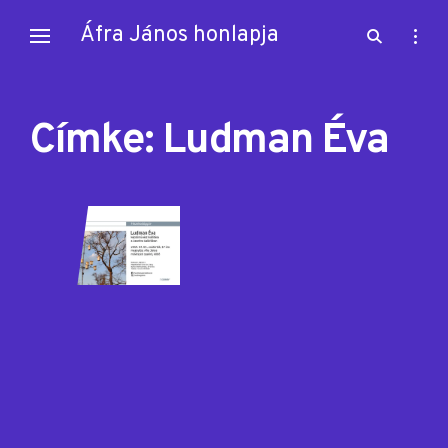
Skip
Áfra János honlapja
open
open
to
search
sideb
content
form
Címke:
Ludman Éva