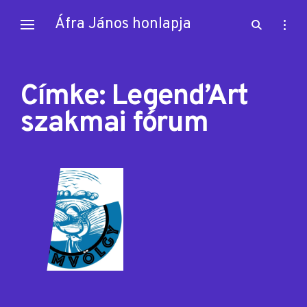
Skip
Áfra János honlapja
open
open
to
search
sideb
content
form
Címke:
Legend’Art
szakmai fórum