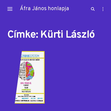
Skip
Áfra János honlapja
open
open
to
search
sideb
content
form
Címke:
Kürti László