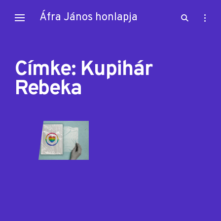
Skip
Áfra János honlapja
open
open
to
search
sideb
content
form
Címke:
Kupihár
Rebeka