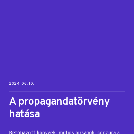
Posted on:
2024. 06. 10.
A propagandatörvény
hatása
Befóliázott könyvek, milliós bírságok, cenzúra a