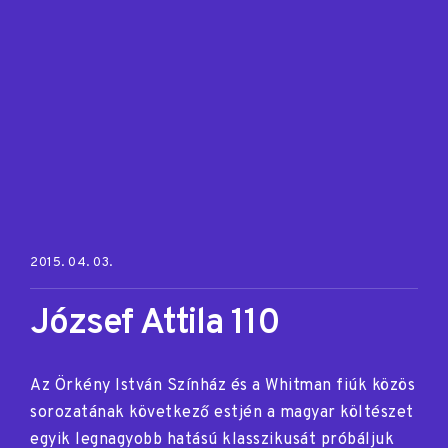
Posted on:
2015. 04. 03.
József Attila 110
Az Örkény István Színház és a Whitman fiúk közös
sorozatának következő estjén a magyar költészet
egyik legnagyobb hatású klasszikusát próbáljuk