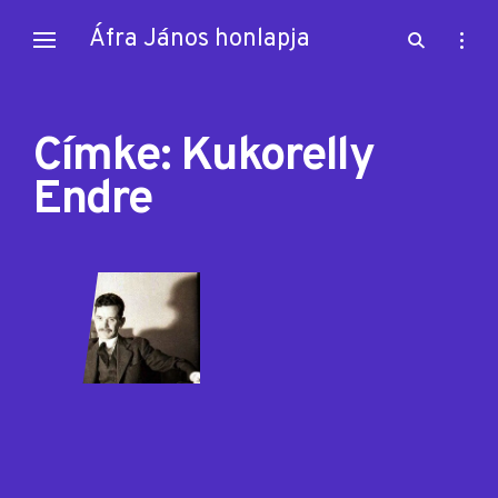
Skip
Áfra János honlapja
open
open
to
search
sideb
content
form
Címke:
Kukorelly
Endre