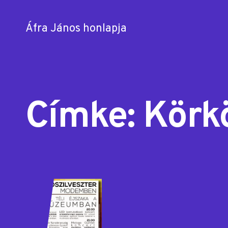
Áfra János honlapja
Skip
to
content
Címke:
Körk