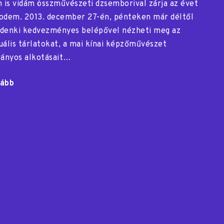
n is vidám összművészeti dzsemborival zárja az évet
odem. 2013. december 27-én, pénteken már déltől
denki kedvezményes belépővel nézheti meg az
uális tárlatokat, a mai kínai képzőművészet
ványos alkotásait…
ább
"Tárlatvezetés
az
Ország
Lili-
kiállításon"