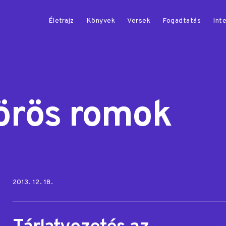
Életrajz
Könyvek
Versek
Fogadtatás
Inte
örös romok
Posted on:
2013. 12. 18.