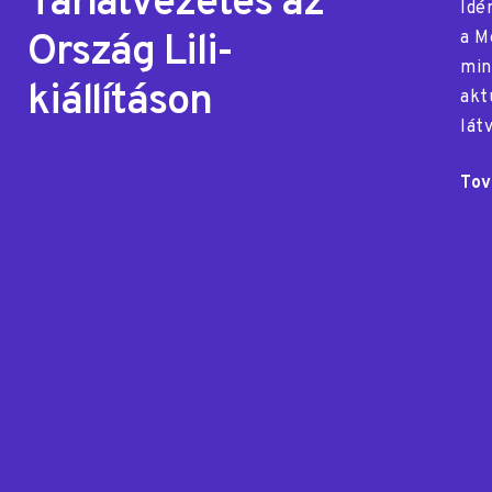
Tárlatvezetés az
Idé
Ország Lili-
a M
min
kiállításon
akt
lát
Tov