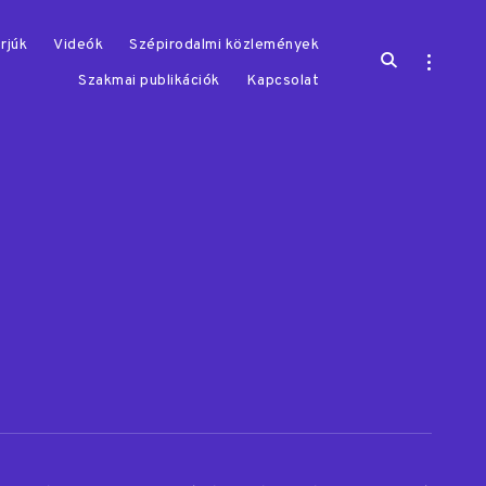
rjúk
Videók
Szépirodalmi közlemények
open
open
search
sidebar
Szakmai publikációk
Kapcsolat
form