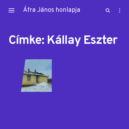
Skip
Áfra János honlapja
open
open
to
search
sideb
content
form
Címke:
Kállay Eszter