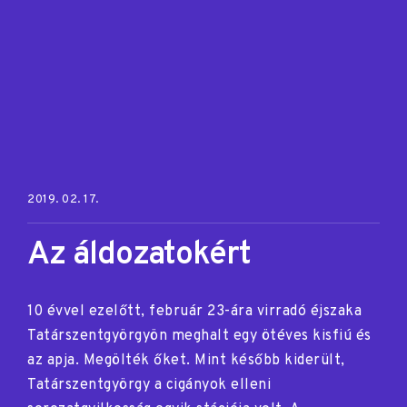
Posted on:
2019. 02. 17.
Az áldozatokért
10 évvel ezelőtt, február 23-ára virradó éjszaka
Tatárszentgyörgyön meghalt egy ötéves kisfiú és
az apja. Megölték őket. Mint később kiderült,
Tatárszentgyörgy a cigányok elleni