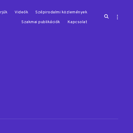
rjúk
Videók
Szépirodalmi közlemények
open
open
search
sidebar
Szakmai publikációk
Kapcsolat
form