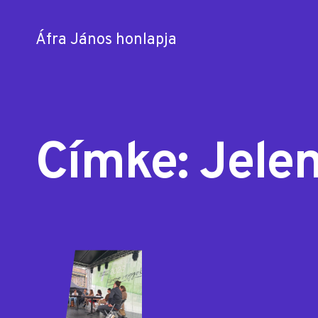
Áfra János honlapja
Skip
to
content
Címke:
Jele