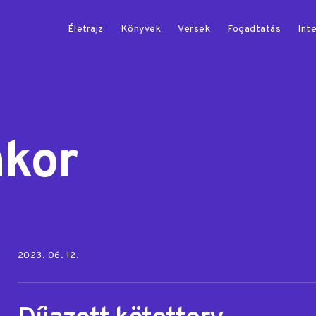
Életrajz
Könyvek
Versek
Fogadtatás
Inte
nkor
Posted on:
2023. 06. 12.