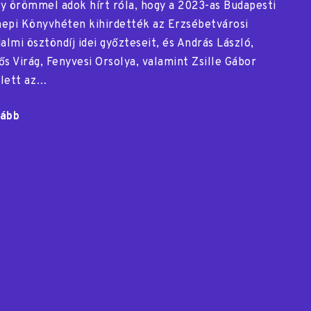
y örömmel adok hírt róla, hogy a 2023-as Budapesti
epi Könyvhéten kihirdették az Erzsébetvárosi
dalmi ösztöndíj idei győzteseit, és András László,
ős Virág, Fenyvesi Orsolya, valamint Zsille Gábor
lett az…
ább
"Díjazott
kötetterv"