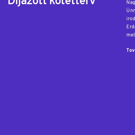
Díjazott kötetterv
Nag
Ünn
iro
Erd
mel
Tov