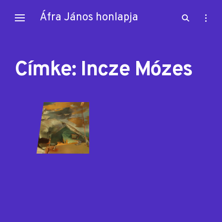
Skip
Áfra János honlapja
open
open
to
search
sideb
content
form
Címke:
Incze Mózes