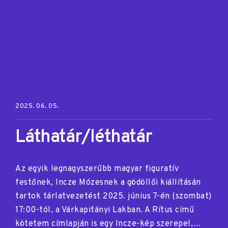
Posted on:
2025. 06. 05.
Láthatár/léthatár
Az egyik legnagyszerűbb magyar figuratív
festőnek, Incze Mózesnek a gödöllői kiállításán
tartok tárlatvezetést 2025. június 7-én (szombat)
17:00-tól, a Várkapitányi Lakban. A Rítus című
kötetem címlapján is egy Incze-kép szerepel,…