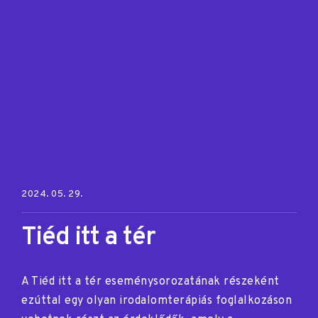
Posted on:
2024. 05. 29.
Tiéd itt a tér
A Tiéd itt a tér eseménysorozatának részeként
ezúttal egy olyan irodalomterápiás foglalkozáson