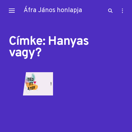
Skip
Áfra János honlapja
open
open
to
search
sideb
content
form
Címke:
Hanyas
vagy?