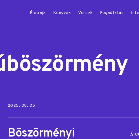
Életrajz
Könyvek
Versek
Fogadtatás
Inte
úböszörmény
Posted on:
2025. 08. 05.
Böszörményi
A s