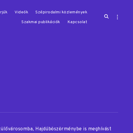
rjúk
Videók
Szépirodalmi közlemények
open
open
search
sidebar
Szakmai publikációk
Kapcsolat
form
zülővárosomba, Hajdúböszörménybe is meghívást