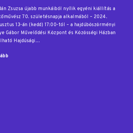
dán Zsuzsa újabb munkáiból nyílik egyéni kiállítás a
tőművész 70. születésnapja alkalmából – 2024.
usztus 13-án (kedd) 17:00-tól – a hajdúböszörményi
lye Gábor Művelődési Központ és Közösségi Házban
álható Hajdúsági…
ább
"Gajdán
Zsuzsa
70"