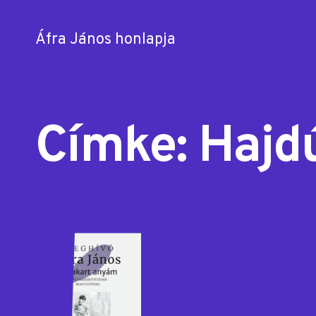
Áfra János honlapja
Skip
to
content
Címke:
Hajd