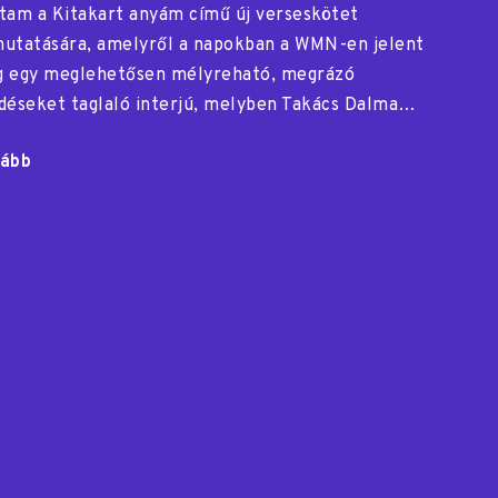
tam a Kitakart anyám című új verseskötet
utatására, amelyről a napokban a WMN-en jelent
 egy meglehetősen mélyreható, megrázó
déseket taglaló interjú, melyben Takács Dalma…
ább
"Böszörményi
bemutató"