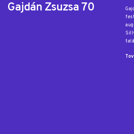
Gajdán Zsuzsa 70
Gaj
fes
aug
Sil
tal
Tov