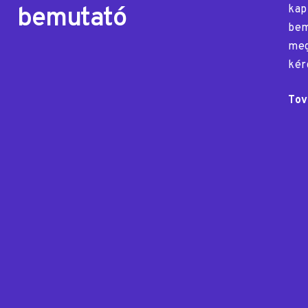
bemutató
kap
bem
meg
kér
Tov