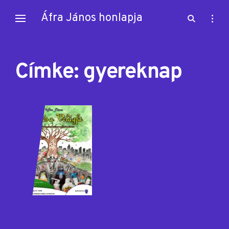
Skip
Áfra János honlapja
open
open
to
search
sideb
content
form
Címke:
gyereknap