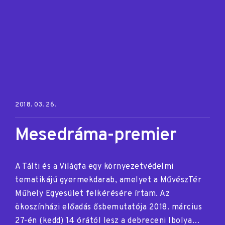
Posted on:
2018. 03. 26.
Mesedráma-premier
A Tálti és a Világfa egy környezetvédelmi
tematikájú gyermekdarab, amelyet a MűvészTér
Műhely Egyesület felkérésére írtam. Az
ökoszínházi előadás ősbemutatója 2018. március
27-én (kedd) 14 órától lesz a debreceni Ibolya…