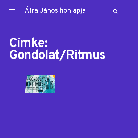
Skip
Áfra János honlapja
open
open
to
search
sideb
content
form
Címke:
Gondolat/Ritmus