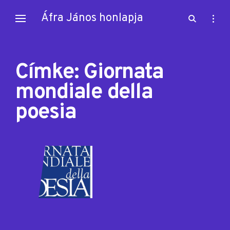
Skip
Áfra János honlapja
open
open
to
search
sideb
content
form
Címke:
Giornata
mondiale della
poesia