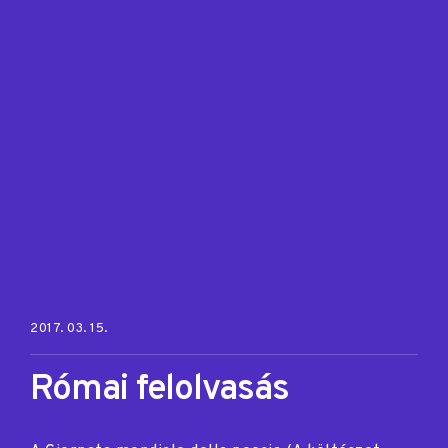
Posted on:
2017. 03. 15.
Római felolvasás