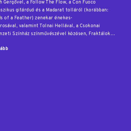
h Gergővel, a Follow The Flow, a Con Fuoco
sszikus gitárduó és a Madarat tolláról (korábban:
ds of a Feather) zenekar énekes-
árosával, valamint Tolnai Hellával, a Csokonai
zeti Színház színművészével közösen, Fraktálok…
ább
"Rendhagyó
órák"