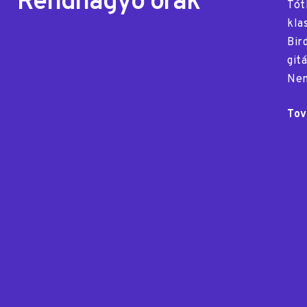
Rendhagyó órák
Tót
kla
Bir
git
Nem
Tov