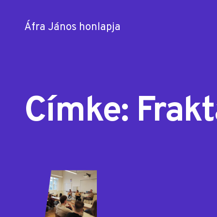
Áfra János honlapja
Skip
to
content
Címke:
Frakt