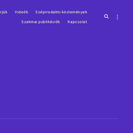
rjúk
Videók
Szépirodalmi közlemények
open
open
search
sidebar
Szakmai publikációk
Kapcsolat
form