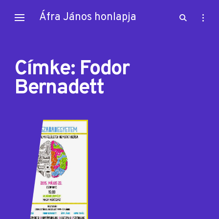
Skip
Áfra János honlapja
open
open
to
search
sideb
content
form
Címke:
Fodor
Bernadett