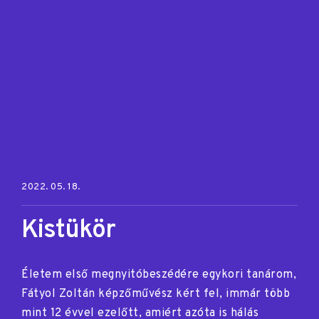
Posted on:
2022. 05. 18.
Kistükör
Életem első megnyitóbeszédére egykori tanárom,
Fátyol Zoltán képzőművész kért fel, immár több
mint 12 évvel ezelőtt, amiért azóta is hálás