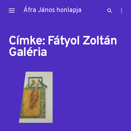
Skip
Áfra János honlapja
open
open
to
search
sideb
content
form
Címke:
Fátyol Zoltán
Galéria