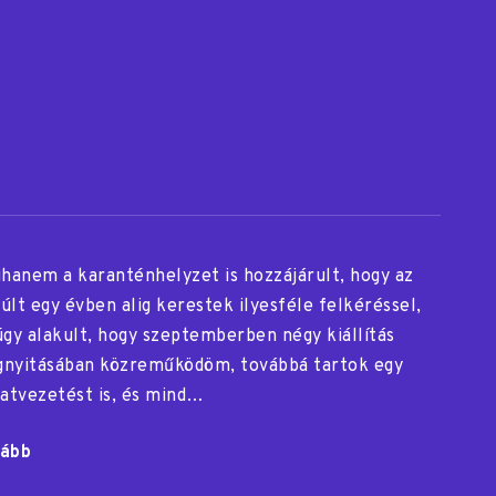
ghanem a karanténhelyzet is hozzájárult, hogy az
últ egy évben alig kerestek ilyesféle felkéréssel,
úgy alakult, hogy szeptemberben négy kiállítás
nyitásában közreműködöm, továbbá tartok egy
latvezetést is, és mind…
ább
"Öt
kiállítás"