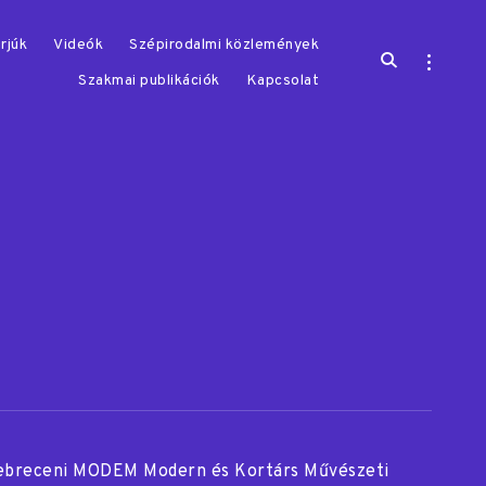
rjúk
Videók
Szépirodalmi közlemények
open
open
search
sidebar
Szakmai publikációk
Kapcsolat
form
ebreceni MODEM Modern és Kortárs Művészeti