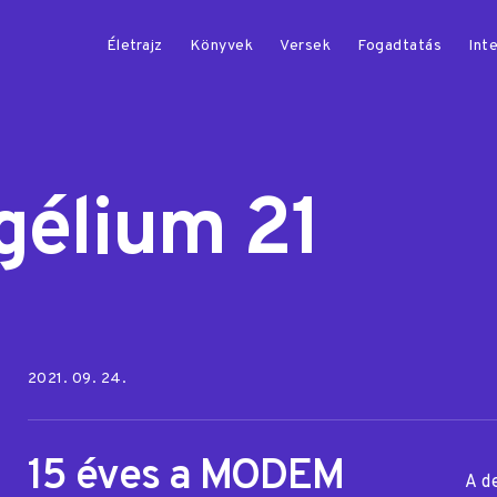
Életrajz
Könyvek
Versek
Fogadtatás
Inte
gélium 21
Posted on:
2021. 09. 24.
15 éves a MODEM
A d