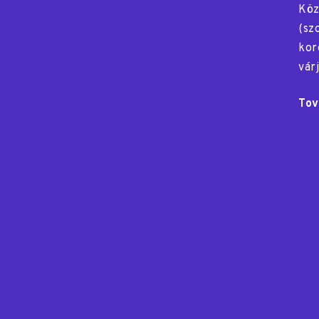
Köz
(sz
kor
vár
Tov