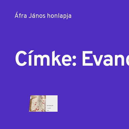
Áfra János honlapja
Skip
to
content
Címke:
Evan