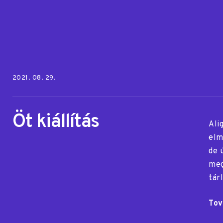
Posted on:
2021. 08. 29.
Öt kiállítás
Ali
elm
de 
meg
tár
Tov