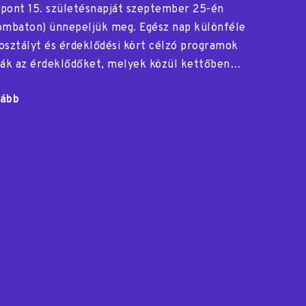
pont 15. születésnapját szeptember 25-én
ombaton) ünnepeljük meg. Egész nap különféle
osztályt és érdeklődési kört célzó programok
ják az érdeklődőket, melyek közül kettőben…
ább
"15
éves
a
MODEM"