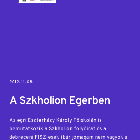
Posted on:
2012. 11. 08.
A Szkholion Egerben
Az egri Eszterházy Károly Főiskolán is
bemutatkozik a Szkholion folyóirat és a
debreceni FISZ-esek (bár jómagam nem vagyok a