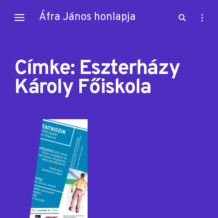
Skip
Áfra János honlapja
open
open
to
search
sideb
content
form
Címke:
Eszterházy
Károly Főiskola