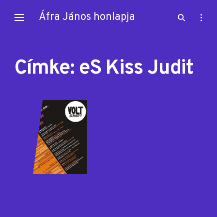
Skip
Áfra János honlapja
open
open
to
search
sideb
content
form
Címke:
eS Kiss Judit