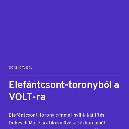
Posted on:
2013. 07. 02.
Elefántcsont-toronyból a
VOLT-ra
Elefántcsont-torony címmel nyílik kiállítás
Dobesch Máté grafikusművész rézkarcaiból,