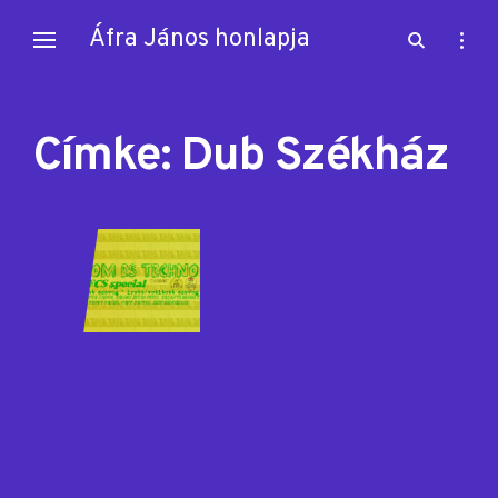
Skip
Áfra János honlapja
open
open
to
search
sideb
content
form
Címke:
Dub Székház