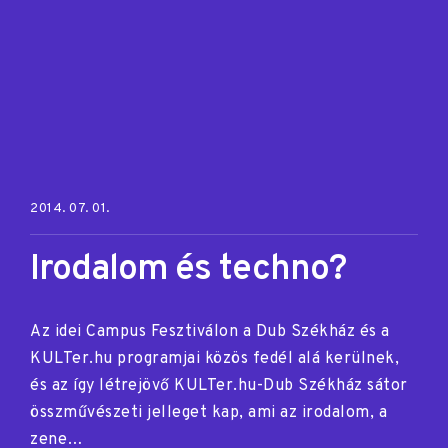
Posted on:
2014. 07. 01.
Irodalom és techno?
Az idei Campus Fesztiválon a Dub Székház és a
KULTer.hu programjai közös fedél alá kerülnek,
és az így létrejövő KULTer.hu-Dub Székház sátor
összművészeti jelleget kap, ami az irodalom, a
zene…