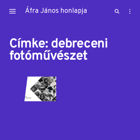
Skip
Áfra János honlapja
open
open
to
search
sideb
content
form
Címke:
debreceni
fotóművészet