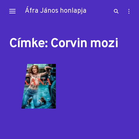
Skip
Áfra János honlapja
open
open
to
search
sideb
content
form
Címke:
Corvin mozi