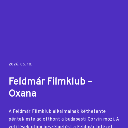
Posted on:
2026. 05. 18.
Feldmár Filmklub –
Oxana
A Feldmár Filmklub alkalmainak kéthetente
péntek este ad otthont a budapesti Corvin mozi. A
vetítések utáni beszélgetést a Feldmár Intézet