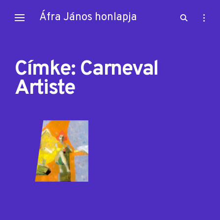
Skip
Áfra János honlapja
open
open
to
search
sideb
content
form
Címke:
Carneval
Artiste