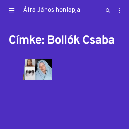
Skip
Áfra János honlapja
open
open
to
search
sideb
content
form
Címke:
Bollók Csaba