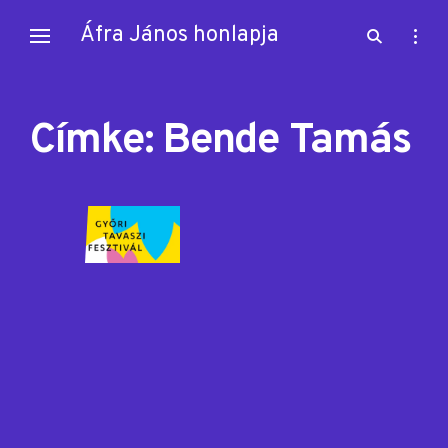
Skip
Áfra János honlapja
open
open
to
search
sideb
content
form
Címke:
Bende Tamás