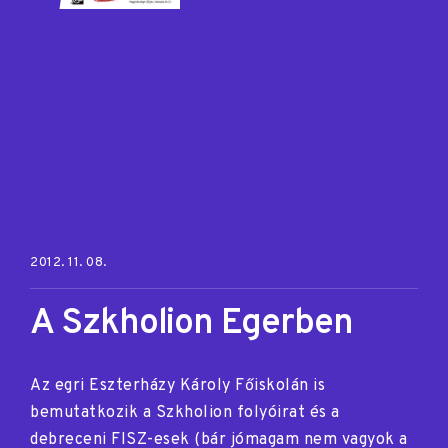
Posted on:
2012. 11. 08.
A Szkholion Egerben
Az egri Eszterházy Károly Főiskolán is
bemutatkozik a Szkholion folyóirat és a
debreceni FISZ-esek (bár jómagam nem vagyok a