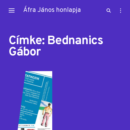
Skip
Áfra János honlapja
open
open
to
search
sideb
content
form
Címke:
Bednanics
Gábor