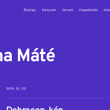
Életrajz
Könyvek
Versek
Fogadtatás
Inte
ha Máté
Posted on:
2019. 01. 02.