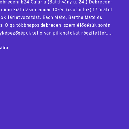
ebreceni b24 Galária (Batthyány u. 24.) Debrecen-
 című kiállításán január 10-én (csütörtök) 17 órától
tok tárlatvezetést. Bach Máté, Bartha Máté és
si Olga többnapos debreceni szemlélődésük során
yképezőgépükkel olyan pillanatokat rögzítettek,…
ább
"Debrecen-
kép"