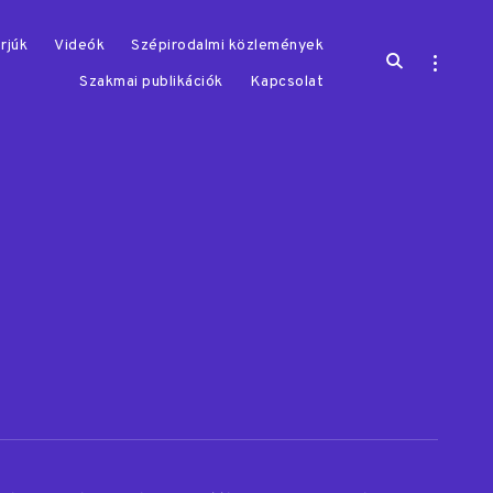
rjúk
Videók
Szépirodalmi közlemények
open
open
search
sidebar
Szakmai publikációk
Kapcsolat
form