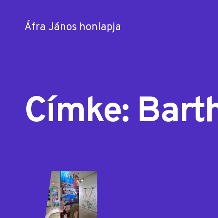
Áfra János honlapja
Skip
to
content
Címke:
Bart