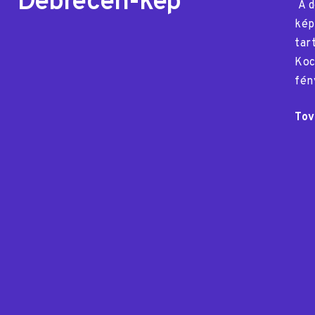
Debrecen-kép
A d
kép
tar
Koc
fén
Tov