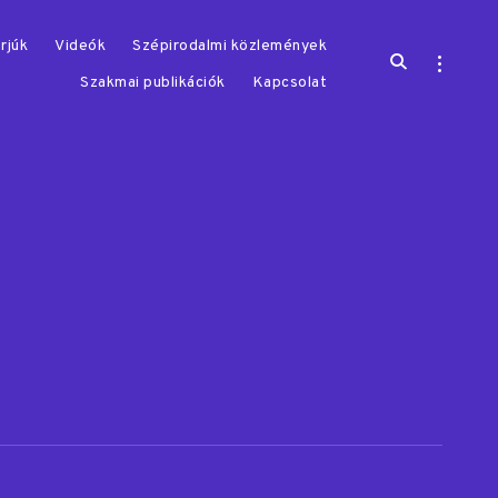
rjúk
Videók
Szépirodalmi közlemények
open
open
search
sidebar
Szakmai publikációk
Kapcsolat
form