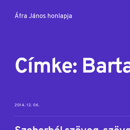
Áfra János honlapja
Skip
to
content
Címke:
Barta
Posted on:
2014. 12. 06.