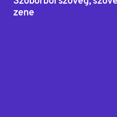
Szoborból szöveg, szöv
zene