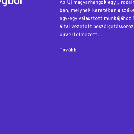
egből
Az Új magyarhangok egy „irodal
ben, melynek keretében a széke
egy-egy választott munkájához í
által vezetett beszélgetéssoroz
újraértelmezett…
Tovább
"Szoborból
szöveg,
szövegből
zene"