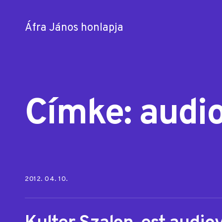
Áfra János honlapja
Skip
to
content
Címke:
audi
Posted on:
2012. 04. 10.