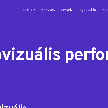
Életrajz
Könyvek
Versek
Fogadtatás
Inte
ovizuális perf