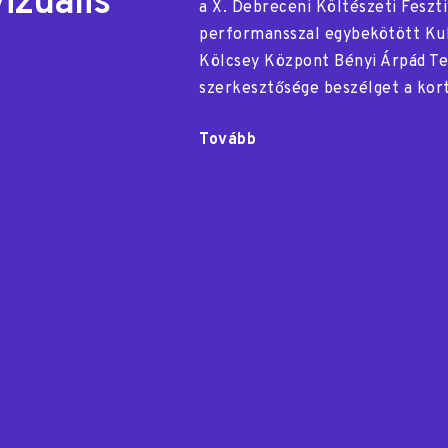
izuális
a X. Debreceni Költészeti Feszti
performansszal egybekötött Kul
Kölcsey Központ Bényi Árpád T
szerkesztősége beszélget a kort
Tovább
"Kulter
Szalon-
est
audiovizuális
performansszal"