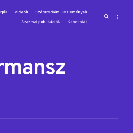
rjúk
Videók
Szépirodalmi közlemények
open
open
search
sidebar
Szakmai publikációk
Kapcsolat
form
ormansz