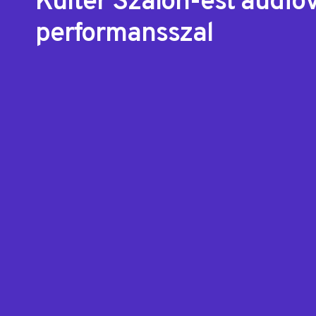
Kulter Szalon-est audiov
performansszal