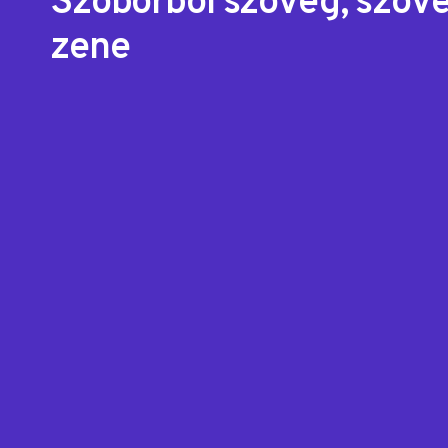
Szoborból szöveg, szöv
zene