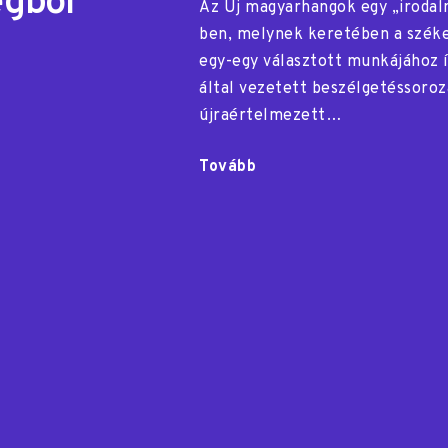
egből
Az Új magyarhangok egy „irodal
ben, melynek keretében a széke
egy-egy választott munkájához í
által vezetett beszélgetéssoroz
újraértelmezett…
Tovább
"Szoborból
szöveg,
szövegből
zene"