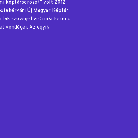
mi képtársorozat” volt 2012-
sfehérvári Új Magyar Képtár
rtak szöveget a Czinki Ferenc
at vendégei. Az egyik