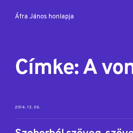
Áfra János honlapja
Skip
to
content
Címke:
A vo
Posted on:
2014. 12. 06.