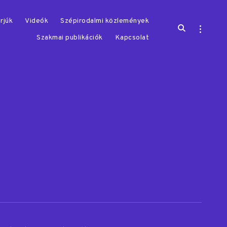
rjúk
Videók
Szépirodalmi közlemények
open
open
search
sidebar
Szakmai publikációk
Kapcsolat
form